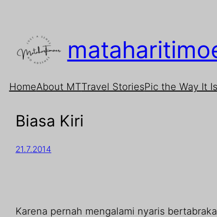
mataharitimo
Home
About MT
Travel Stories
Pic the Way It I
Biasa Kiri
21.7.2014
Karena pernah mengalami nyaris bertabrak