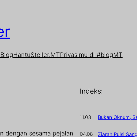
er
s
BlogHantu
Steller.MT
Privasimu di #blogMT
Indeks:
11.03
Bukan Oknum, Se
an dengan sesama pejalan
04.08
Ziarah Puisi San