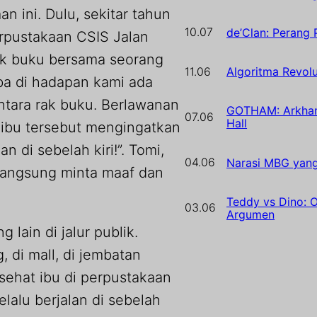
n ini. Dulu, sekitar tahun
10.07
de’Clan: Perang 
erpustakaan CSIS Jalan
rak buku bersama seorang
11.06
Algoritma Revolu
iba di hadapan kami ada
ntara rak buku. Berlawanan
GOTHAM: Arkham
07.06
Hall
 ibu tersebut mengingatkan
 di sebelah kiri!”. Tomi,
04.06
Narasi MBG yang
langsung minta maaf dan
Teddy vs Dino: 
03.06
Argumen
 lain di jalur publik.
 di mall, di jembatan
asehat ibu di perpustakaan
lalu berjalan di sebelah