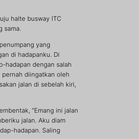
uju halte busway ITC
g sama.
n penumpang yang
gan di hadapanku. Di
ap-hadapan dengan salah
 pernah diingatkan oleh
akan jalan di sebelah kiri,
embentak, “Emang ini jalan
beriku jalan. Aku diam
adap-hadapan. Saling