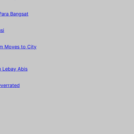
Para Bangsat
si
 Moves to City
 Lebay Abis
Overrated